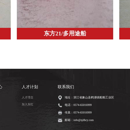
东方21/多用途船
心
人才计划
联系我们
人才理念
地址：浙江省象山县鹤浦镇船舶工业区
加入东红
电话：
0574-65016999
传真：0574-65016999
邮箱：
info@zjdhcy.com