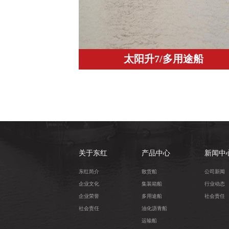
太阳升7/多用途船
关于东红
产品中心
新闻中
东红简介
散货船
公司新闻
企业文化
集装箱船
行业动态
企业荣誉
多用途船
社会责任
社会责任
油化沥青船
运输船