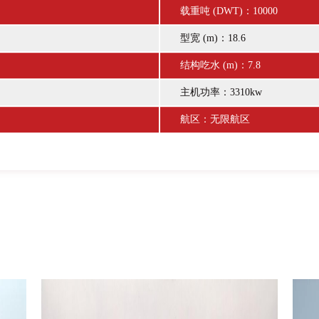
载重吨 (DWT)：10000
型宽 (m)：18.6
结构吃水 (m)：7.8
主机功率：
3310kw
航区：无限航区