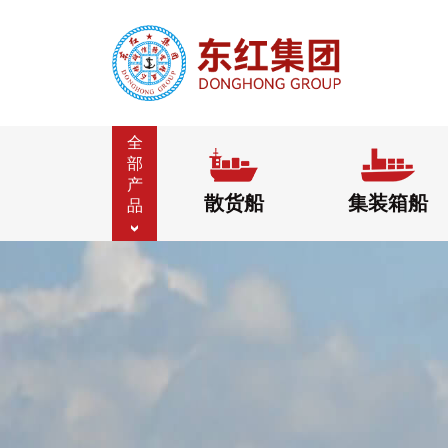
全
部
产
散货船
集装箱船
品
>