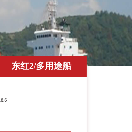
东红2/多用途船
18.6