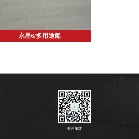
永星6/多用途船
关注东红