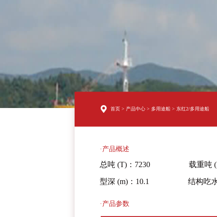
首页
>
产品中心
>
多用途船
>
东红2/多用途船
·产品概述
总吨 (T)：
7230
载重吨 (
型深 (m)：
10.1
结构吃水 
·产品参数