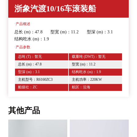
浙象汽渡10/16车滚装船
·产品概述
总长 (m)：
47.8
型宽 (m)：
11.2
型深 (m)：
3.1
结构吃水 (m)：
1.9
·产品参数
总吨 (T)：
暂无
载重吨 (DWT)：暂无
总长 (m)：47.8
型宽 (m)：11.2
型深 (m)：3.1
结构吃水 (m)：1.9
主机型号：
R6160ZC3
主机功率：
220KW
船级社：ZC
航区：沿海
其他产品