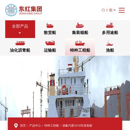
首页
全
部
产
品
关于东红
散货船
集装箱船
多用途船
产品中心
>
新闻中心
人才计划
联系我们
油化沥青船
运输船
特种工程船
渔船
首页
>
产品中心
>
特种工程船
>
浙象汽渡10/16车滚装船